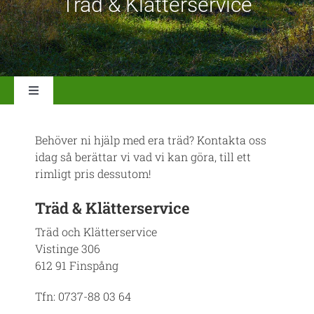
Träd & Klätterservice
Toggle
Navigation
Hem
Behöver ni hjälp med era träd? Kontakta oss
idag så berättar vi vad vi kan göra, till ett
Om oss
rimligt pris dessutom!
Träd & Klätterservice
Våra tjänster
Träd och Klätterservice
Vistinge 306
612 91 Finspång
Kontakt
Tfn: 0737-88 03 64